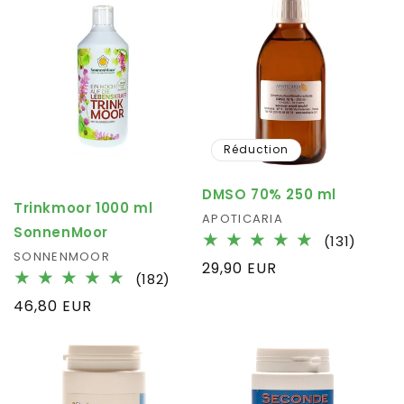
Réduction
DMSO 70% 250 ml
Trinkmoor 1000 ml
Fournisseur :
APOTICARIA
SonnenMoor
131
(131)
Fournisseur :
SONNENMOOR
total
Prix
29,90 EUR
182
des
(182)
habituel
total
critiq
Prix
46,80 EUR
des
habituel
critiques