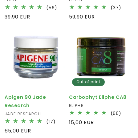
Fournisseur :
Fournisseur :
56
37
(56)
(37)
total
total
Prix
39,90 EUR
Prix
59,90 EUR
des
des
habituel
habituel
critiques
critiqu
Out of print
Apigen 90 Jade
Carbophyt Eliphe CA8
Research
Fournisseur :
ELIPHE
66
(66)
Fournisseur :
JADE RESEARCH
total
17
(17)
Prix
15,00 EUR
des
total
habituel
Prix
65,00 EUR
critiqu
des