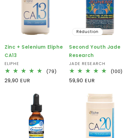
Réduction
Zinc + Selenium Eliphe
Second Youth Jade
CA13
Research
Fournisseur :
ELIPHE
Fournisseur :
JADE RESEARCH
79
100
(79)
(100)
total
total
Prix
29,90 EUR
Prix
59,90 EUR
des
des
habituel
habituel
critiques
critiq