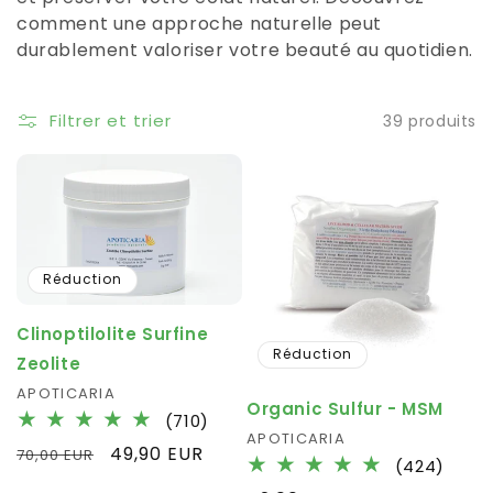
comment une approche naturelle peut
durablement valoriser votre beauté au quotidien.
Filtrer et trier
39 produits
Réduction
Clinoptilolite Surfine
Réduction
Zeolite
Fournisseur :
APOTICARIA
Organic Sulfur - MSM
710
(710)
Fournisseur :
APOTICARIA
total
Prix
Prix
49,90 EUR
70,00 EUR
424
des
(424)
habituel
promotionnel
total
critiques