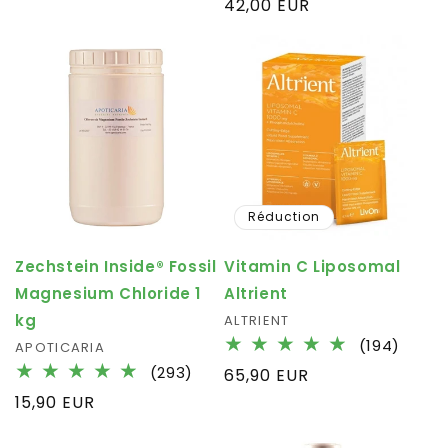
Prix
42,00 EUR
des
habituel
criti
Réduction
Zechstein Inside® Fossil
Vitamin C Liposomal
Magnesium Chloride 1
Altrient
kg
Fournisseur :
ALTRIENT
194
(194)
Fournisseur :
APOTICARIA
total
293
(293)
Prix
65,90 EUR
des
total
habituel
Prix
15,90 EUR
critiq
des
habituel
critiques