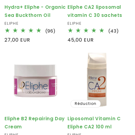
Hydra+ Eliphe - Organic
Eliphe CA2 liposomal
Sea Buckthorn Oil
vitamin C 30 sachets
Fournisseur :
ELIPHE
Fournisseur :
ELIPHE
96
43
(96)
(43)
total
total
Prix
27,00 EUR
Prix
45,00 EUR
des
des
habituel
habituel
critiques
critiq
Réduction
Eliphe B2 Repairing Day
Liposomal Vitamin C
Cream
Eliphe CA2 100 ml
ELIPHE
ELIPHE