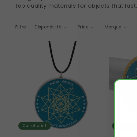
top quality materials for objects that last
Filtre :
Disponibilité
Price
Marque
Out of print
Out of pri