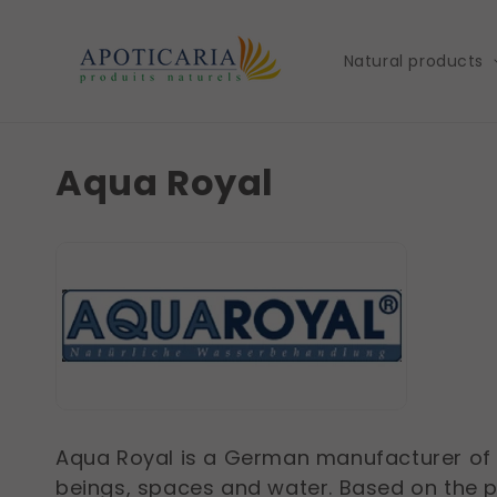
et
passer
au
Natural products
contenu
Aqua Royal
Aqua Royal is a German manufacturer of ob
beings, spaces and water. Based on the p