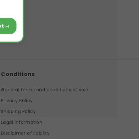
Voir le produit Alcaphyt →
Conditions
General terms and conditions of sale
Privacy Policy
Shipping Policy
Legal information
Disclaimer of liability