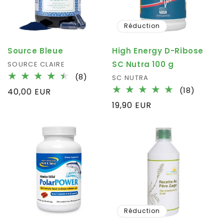
Réduction
Source Bleue
High Energy D-Ribose
SC Nutra 100 g
Fournisseur :
SOURCE CLAIRE
8
(8)
Fournisseur :
SC NUTRA
total
18
(18)
Prix
40,00 EUR
des
total
habituel
Prix
19,90 EUR
critiques
des
habituel
critiqu
Réduction