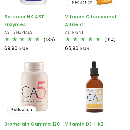
Réduction
Serracor NK AST
Vitamin C Liposomal
Enzymes
Altrient
Fournisseur :
AST ENZYMES
Fournisseur :
ALTRIENT
185
194
(185)
(194)
total
total
Prix
69,90 EUR
Prix
65,90 EUR
des
des
habituel
habituel
critiques
critiq
Réduction
Bromelain Gamma 120
Vitamin D3 + K2