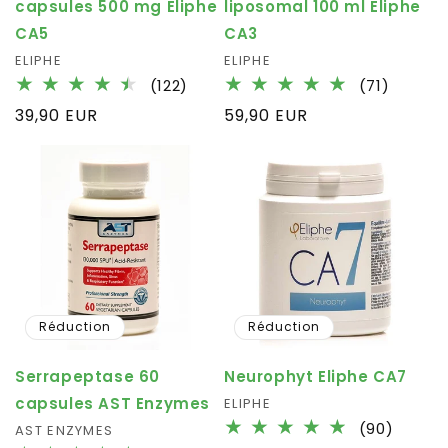
capsules 500 mg Eliphe
liposomal 100 ml Eliphe
CA5
CA3
Fournisseur :
ELIPHE
Fournisseur :
ELIPHE
122
71
(122)
(71)
total
total
Prix
39,90 EUR
Prix
59,90 EUR
des
des
habituel
habituel
critiques
critiqu
Réduction
Réduction
Serrapeptase 60
Neurophyt Eliphe CA7
capsules AST Enzymes
Fournisseur :
ELIPHE
90
(90)
Fournisseur :
AST ENZYMES