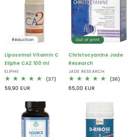
Réduction
Out of print
Liposomal Vitamin C
Christocyanine Jade
Eliphe CA2 100 ml
Research
Fournisseur :
ELIPHE
Fournisseur :
JADE RESEARCH
37
36
(37)
(36)
total
total
Prix
59,90 EUR
Prix
65,00 EUR
des
des
habituel
habituel
critiques
critiqu