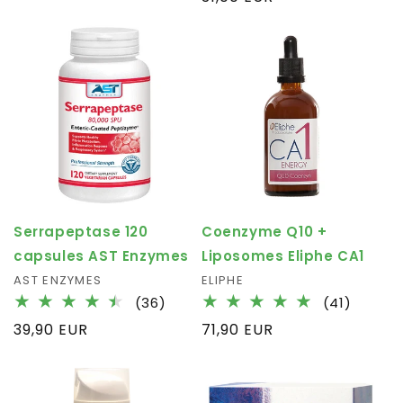
des
habituel
critiqu
Serrapeptase 120
Coenzyme Q10 +
capsules AST Enzymes
Liposomes Eliphe CA1
Fournisseur :
AST ENZYMES
Fournisseur :
ELIPHE
36
41
(36)
(41)
total
total
Prix
39,90 EUR
Prix
71,90 EUR
des
des
habituel
habituel
critiques
critiqu