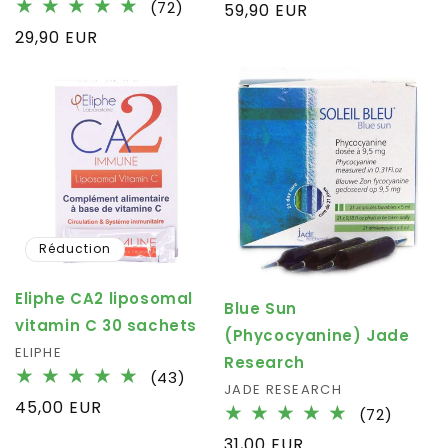
total
72
(72)
Prix
59,90 EUR
des
total
habituel
Prix
29,90 EUR
critiqu
des
habituel
critiques
Réduction
Eliphe CA2 liposomal
Blue Sun
vitamin C 30 sachets
(Phycocyanine) Jade
Fournisseur :
ELIPHE
Research
43
(43)
Fournisseur :
JADE RESEARCH
total
Prix
45,00 EUR
72
(72)
des
habituel
total
critiques
Prix
31,00 EUR