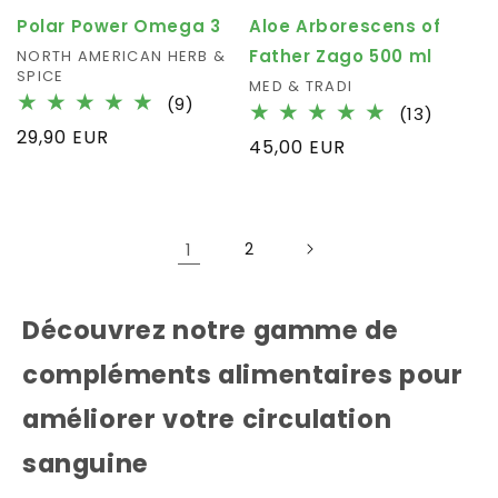
Polar Power Omega 3
Aloe Arborescens of
Father Zago 500 ml
Fournisseur :
NORTH AMERICAN HERB &
SPICE
Fournisseur :
MED & TRADI
9
(9)
13
(13)
total
Prix
29,90 EUR
total
Prix
45,00 EUR
des
des
habituel
critiques
habituel
critiqu
1
2
Découvrez notre gamme de
compléments alimentaires pour
améliorer votre circulation
sanguine