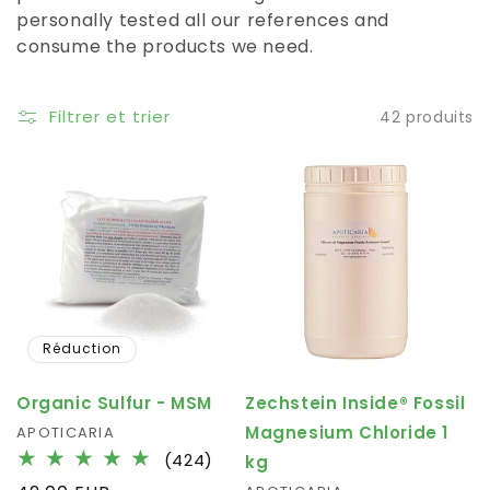
personally tested all our references and
consume the products we need.
Filtrer et trier
42 produits
Réduction
Organic Sulfur - MSM
Zechstein Inside® Fossil
Magnesium Chloride 1
Fournisseur :
APOTICARIA
424
(424)
kg
total