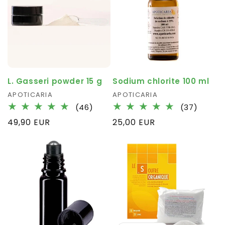
L. Gasseri powder 15 g
Sodium chlorite 100 ml
Fournisseur :
APOTICARIA
Fournisseur :
APOTICARIA
46
37
(46)
(37)
total
total
Prix
49,90 EUR
Prix
25,00 EUR
des
des
habituel
habituel
critiques
critiqu