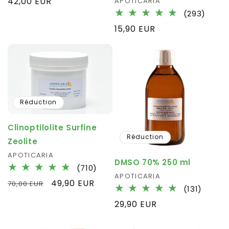
Prix
42,00 EUR
Fournisseur :
APOTICARIA
des
habituel
293
(293)
critiques
total
Prix
15,90 EUR
des
habituel
critiq
Réduction
Clinoptilolite Surfine
Réduction
Zeolite
Fournisseur :
APOTICARIA
DMSO 70% 250 ml
710
(710)
Fournisseur :
APOTICARIA
total
Prix
Prix
49,90 EUR
70,00 EUR
131
des
(131)
habituel
promotionnel
total
critiques
Prix
29,90 EUR
des
habituel
critiq