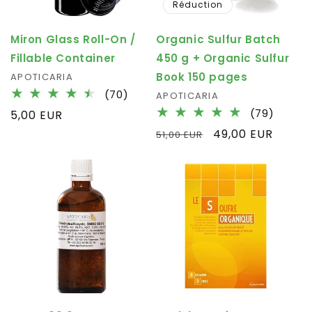
Réduction
Miron Glass Roll-On /
Organic Sulfur Batch
Fillable Container
450 g + Organic Sulfur
Book 150 pages
Fournisseur :
APOTICARIA
70
(70)
Fournisseur :
APOTICARIA
total
79
(79)
Prix
5,00 EUR
des
total
habituel
Prix
Prix
49,00 EUR
51,00 EUR
critiques
des
habituel
promotionnel
critiqu