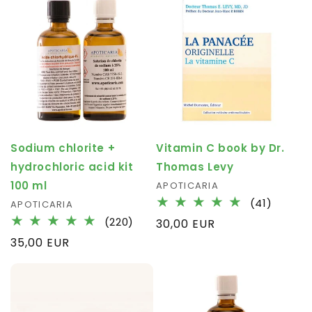
Sodium chlorite +
Vitamin C book by Dr.
hydrochloric acid kit
Thomas Levy
100 ml
Fournisseur :
APOTICARIA
41
(41)
Fournisseur :
APOTICARIA
total
220
(220)
Prix
30,00 EUR
des
total
habituel
Prix
35,00 EUR
critiqu
des
habituel
critiques