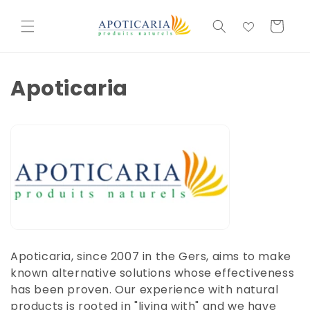
et
passer
Basket
au
contenu
Apoticaria
Apoticaria, since 2007 in the Gers, aims to make
known alternative solutions whose effectiveness
has been proven. Our experience with natural
products is rooted in "living with" and we have