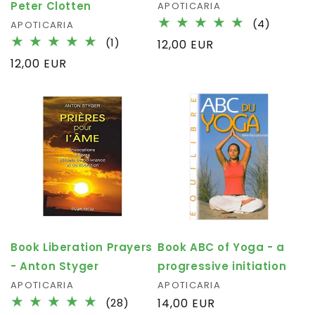
Peter Clotten
Fournisseur :
APOTICARIA
4
(4)
Fournisseur :
APOTICARIA
total
1
(1)
Prix
12,00 EUR
des
total
habituel
Prix
12,00 EUR
critique
des
habituel
critiques
Book Liberation Prayers
Book ABC of Yoga - a
- Anton Styger
progressive initiation
Fournisseur :
APOTICARIA
Fournisseur :
APOTICARIA
28
(28)
Prix
14,00 EUR