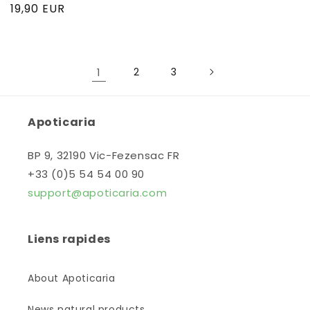
total
habituel
Prix
19,90 EUR
des
habituel
critiques
1
2
3
Apoticaria
BP 9, 32190 Vic-Fezensac FR
+33 (0)5 54 54 00 90
support@apoticaria.com
Liens rapides
About Apoticaria
News natural products