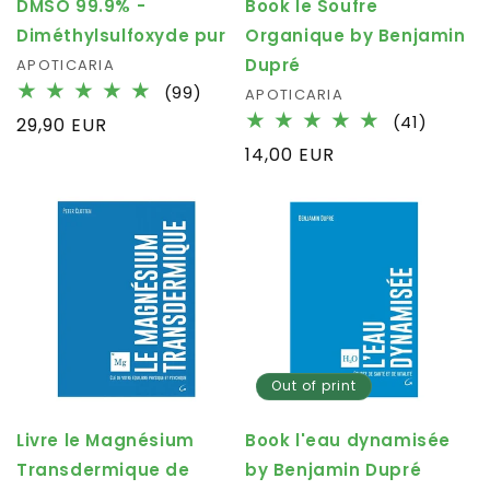
DMSO 99.9% -
Book le Soufre
Diméthylsulfoxyde pur
Organique by Benjamin
Dupré
Fournisseur :
APOTICARIA
99
(99)
Fournisseur :
APOTICARIA
total
41
(41)
Prix
29,90 EUR
des
total
habituel
Prix
14,00 EUR
critiques
des
habituel
critiqu
Out of print
Livre le Magnésium
Book l'eau dynamisée
Transdermique de
by Benjamin Dupré