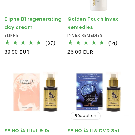
Eliphe B1 regenerating
Golden Touch Invex
day cream
Remedies
Fournisseur :
ELIPHE
Fournisseur :
INVEX REMEDIES
37
14
(37)
(14)
total
total
Prix
39,90 EUR
Prix
25,00 EUR
des
des
habituel
habituel
critiques
critiqu
Réduction
EPINOiiA II lot & Dr
EPINOiiA II & DVD Set