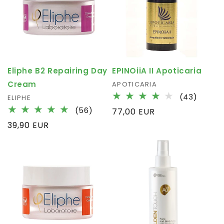
Eliphe B2 Repairing Day
EPINOiiA II Apoticaria
Cream
Fournisseur :
APOTICARIA
43
(43)
Fournisseur :
ELIPHE
total
56
(56)
Prix
77,00 EUR
des
total
habituel
Prix
39,90 EUR
critiq
des
habituel
critiques