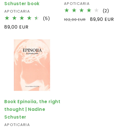
Schuster book
Fournisseur :
APOTICARIA
2
(2)
Fournisseur :
APOTICARIA
total
5
(5)
Prix
Prix
89,90 EUR
102,00 EUR
des
total
habituel
promotionnel
Prix
89,00 EUR
critique
des
habituel
critiques
Book Epinoiia, the right
thought | Nadine
Schuster
Fournisseur :
APOTICARIA