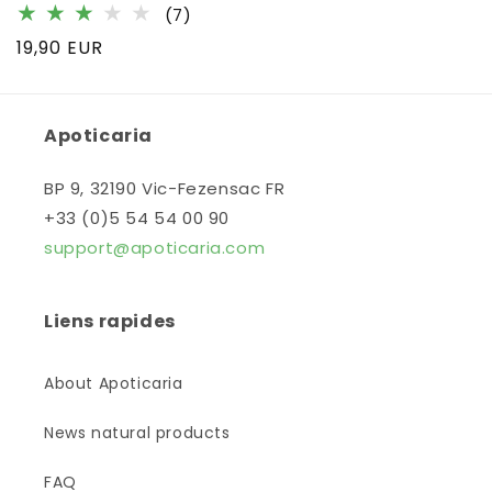
7
(7)
total
Prix
19,90 EUR
des
habituel
critiques
Apoticaria
BP 9, 32190 Vic-Fezensac FR
+33 (0)5 54 54 00 90
support@apoticaria.com
Liens rapides
About Apoticaria
News natural products
FAQ