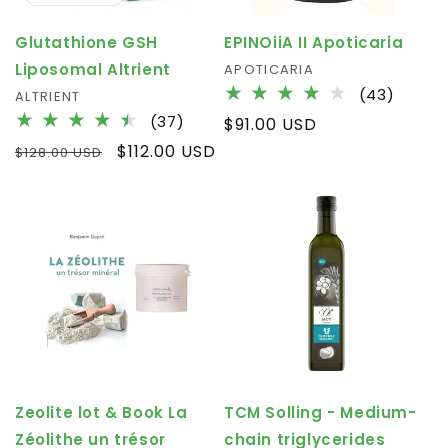
Glutathione GSH
EPINOiiA II Apoticaria
Liposomal Altrient
Fournisseur :
APOTICARIA
43
(43)
Fournisseur :
ALTRIENT
total
37
(37)
Prix
$91.00 USD
des
total
habituel
Prix
Prix
$112.00 USD
$128.00 USD
critiq
des
habituel
promotionnel
critiques
Zeolite lot & Book La
TCM Solling - Medium-
Zéolithe un trésor
chain triglycerides