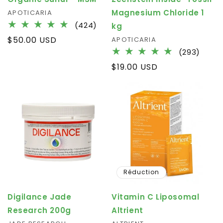
Magnesium Chloride 1
Fournisseur :
APOTICARIA
424
(424)
kg
total
Prix
$50.00 USD
Fournisseur :
APOTICARIA
des
habituel
293
(293)
critiques
total
Prix
$19.00 USD
des
habituel
critiq
Réduction
Digilance Jade
Vitamin C Liposomal
Research 200g
Altrient