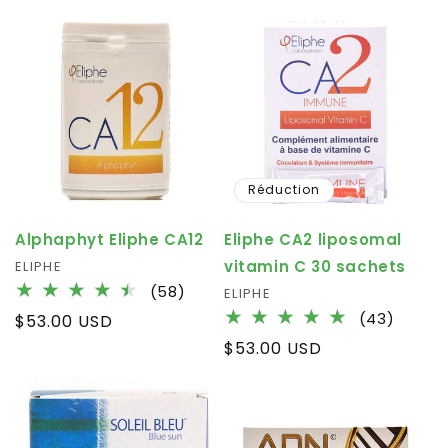
habituel
critiques
Réduction
Alphaphyt Eliphe CA12
Eliphe CA2 liposomal
vitamin C 30 sachets
Fournisseur :
ELIPHE
58
(58)
Fournisseur :
ELIPHE
total
43
(43)
Prix
$53.00 USD
des
total
habituel
Prix
$53.00 USD
critiques
des
habituel
critiq