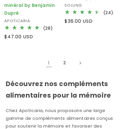
minéral by Benjamin
Fournisseur :
SOLLING
24
(24)
Dupré
total
Prix
$36.00 USD
Fournisseur :
APOTICARIA
des
28
habituel
(28)
critiqu
total
Prix
$47.00 USD
des
habituel
critiques
1
2
Découvrez nos compléments
alimentaires pour la mémoire
Chez Apoticaria, nous proposons une large
gamme de compléments alimentaires conçus
pour soutenir la mémoire et favoriser des