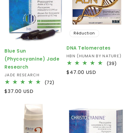
Réduction
DNA Telomerates
Blue Sun
Fournisseur :
HBN (HUMAN BY NATURE)
(Phycocyanine) Jade
39
(39)
Research
total
Prix
$47.00 USD
Fournisseur :
JADE RESEARCH
des
habituel
critiqu
72
(72)
total
Prix
$37.00 USD
des
habituel
critiques