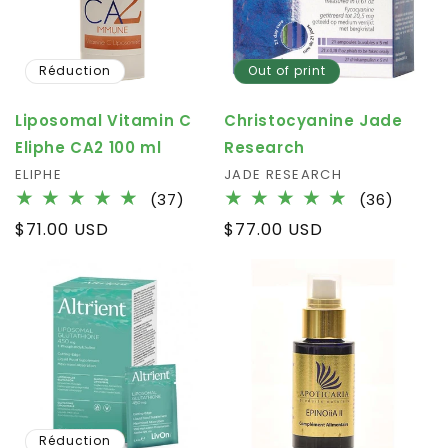
Réduction
Out of print
Liposomal Vitamin C
Christocyanine Jade
Eliphe CA2 100 ml
Research
Fournisseur :
ELIPHE
Fournisseur :
JADE RESEARCH
37
36
(37)
(36)
total
total
Prix
$71.00 USD
Prix
$77.00 USD
des
des
habituel
habituel
critiques
critiqu
Réduction