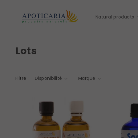
et
passer
au
Natural products
contenu
Lots
Filtre :
Disponibilité
Marque