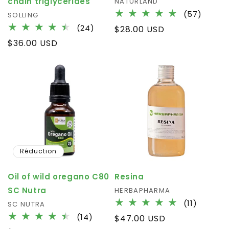
chain triglycerides
Fournisseur :
NATURLAND
57
(57)
Fournisseur :
SOLLING
total
24
(24)
Prix
$28.00 USD
des
total
habituel
Prix
$36.00 USD
critiq
des
habituel
critiques
Réduction
Oil of wild oregano C80
Resina
SC Nutra
Fournisseur :
HERBAPHARMA
11
(11)
Fournisseur :
SC NUTRA
total
14
(14)
Prix
$47.00 USD
des
total