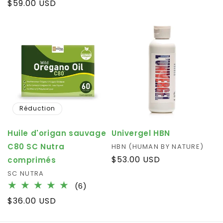
habituel
Prix
$59.00 USD
critique
des
habituel
critiques
Réduction
Huile d'origan sauvage
Univergel HBN
C80 SC Nutra
Fournisseur :
HBN (HUMAN BY NATURE)
Prix
$53.00 USD
comprimés
habituel
Fournisseur :
SC NUTRA
6
(6)
total
Prix
$36.00 USD
des
habituel
critiques