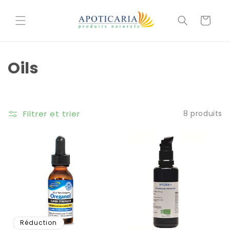
et
passer
Basket
au
contenu
Oils
Filtrer et trier
8 produits
Réduction