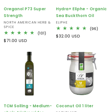
Oreganol P73 Super
Hydra+ Eliphe - Organic
Strength
Sea Buckthorn Oil
Fournisseur :
NORTH AMERICAN HERB &
Fournisseur :
ELIPHE
SPICE
96
(96)
101
(101)
total
Prix
$32.00 USD
total
des
Prix
$71.00 USD
habituel
des
critiqu
habituel
critiques
TCM Solling - Medium-
Coconut Oil 1 liter