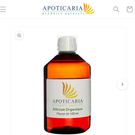
Skip to
Cart
content
Skip to
product
information