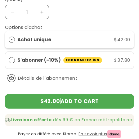
Decrease
Increase
quantity
quantity
Options d'achat
for
for
Silicium
Silicium
Achat unique
$42.00
Organique
Organique
S'abonner (-10%)
$37.80
ECONOMISEZ 10%
Détails de l'abonnement
$42.00
ADD TO CART
Livraison offerte
dès 99 € en France métropolitaine
Payez en différé avec Klarna.
En savoir plus