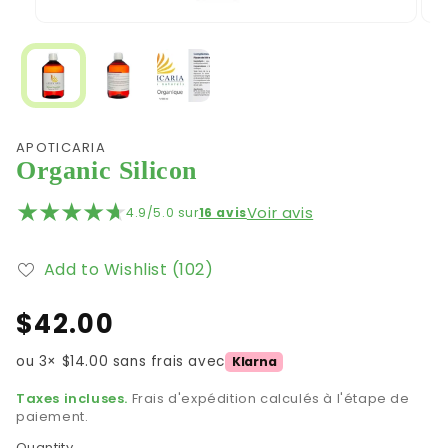
Open
Ope
media
med
1
2
in
in
modal
mod
APOTICARIA
Organic Silicon
Voir avis
4.9/5.0 sur
16 avis
Add to Wishlist
(102)
Regular
$42.00
price
ou 3× $14.00 sans frais avec
Klarna
Taxes incluses.
Frais d'expédition calculés à l'étape de
paiement.
Quantity